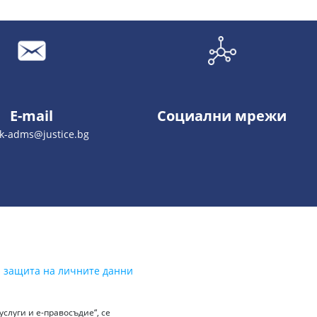
E-mail
Социални мрежи
ik-adms@justice.bg
а защита на личните данни
слуги и е-правосъдие“, се