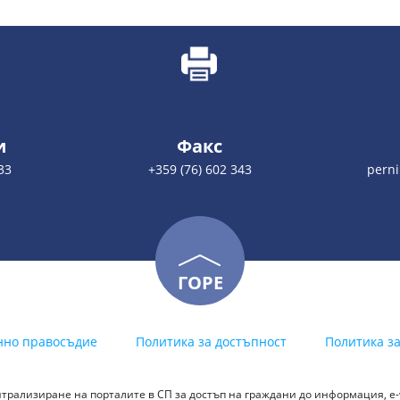
и
Факс
33
+359 (76) 602 343
pern
ГОРЕ
нно правосъдие
Политика за достъпност
Политика з
трализиране на порталите в СП за достъп на граждани до информация, е-у