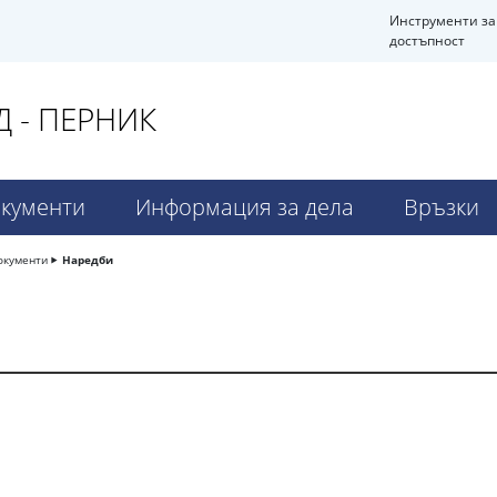
Инструменти за
достъпност
 - ПЕРНИК
кументи
Информация за дела
Връзки
окументи
Наредби