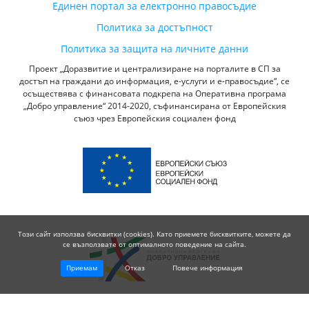
Единен портал за електронно правосъдие
Политика за достъпност
Политика за защита на личните данни
Проект „Доразвитие и централизиране на порталите в СП за
достъп на граждани до информация, е-услуги и е-правосъдие“, се
осъществява с финансовата подкрепа на Оперативна програма
„Добро управление“ 2014-2020, съфинансирана от Европейския
съюз чрез Европейския социален фонд
Този сайт използва бисквитки (cookies). Като приемете бисквитките, можете да
се възползвате от оптималното поведение на сайта.
Приемам
Отказ
Повече информация